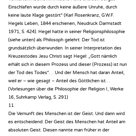
Einschlafen wurde durch keine äußere Unruhe, durch
keine laute Klage gestört“ (Karl Rosenkranz, G.W.F.
Hegels Leben, 1844 erschienen, Neudruck Darmstadt
1971, S. 424). Hegel hatte in seiner Re­li­gi­ons­phi­lo­so­phie
(siehe unten) als Philosoph gelehrt: Der Tod ist
grundsätzlich überwunden. In seiner Interpretation des
Kreuzestodes Jesu Christi sagt Hegel: „Gott nämlich
erhält sich in diesem Prozess und dieser (Prozess) ist nun
der Tod des Todes“… Und der Mensch hat daran Anteil,
weil er – wie gesagt – Anteil des Göttlichen ist…
(Vorlesungen über die Philosophie der Religion I, Werke
16, Suhrkamp Verlag, S. 291)
11.
Die Vernunft des Menschen ist der Geist. Und dann wird
es entscheidend: Der Geist des Menschen hat Anteil am
absoluten Geist. Diesen nannte man früher in der