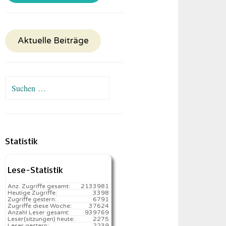
Aktuelle Beiträge
Suchen
nach:
Statistik
Lese-Statistik
Anz. Zugriffe gesamt:
2133981
Heutige Zugriffe:
3398
Zugriffe gestern:
6791
Zugriffe diese Woche:
37624
Anzahl Leser gesamt:
939769
Leser(sitzungen) heute:
2275️
Leser gestern:
2239