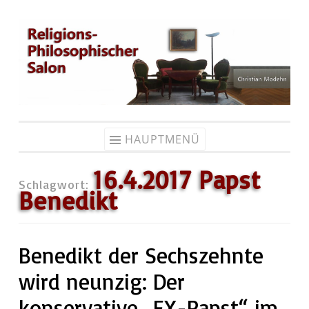
Zum
Inhalt
springen
HAUPTMENÜ
16.4.2017 Papst
Schlagwort:
Benedikt
Benedikt der Sechszehnte
wird neunzig: Der
konservative „EX-Papst“ im