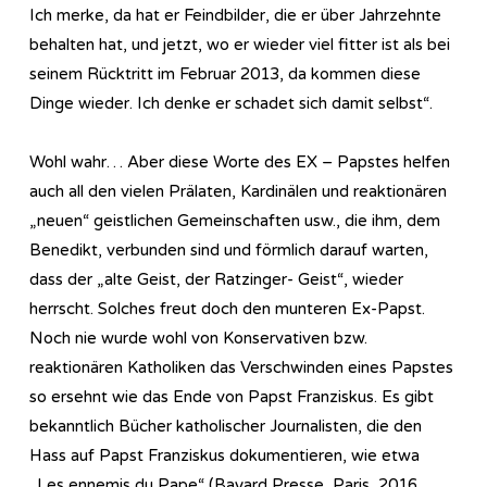
Ich merke, da hat er Feindbilder, die er über Jahrzehnte
behalten hat, und jetzt, wo er wieder viel fitter ist als bei
seinem Rücktritt im Februar 2013, da kommen diese
Dinge wieder. Ich denke er schadet sich damit selbst“.
Wohl wahr… Aber diese Worte des EX – Papstes helfen
auch all den vielen Prälaten, Kardinälen und reaktionären
„neuen“ geistlichen Gemeinschaften usw., die ihm, dem
Benedikt, verbunden sind und förmlich darauf warten,
dass der „alte Geist, der Ratzinger- Geist“, wieder
herrscht. Solches freut doch den munteren Ex-Papst.
Noch nie wurde wohl von Konservativen bzw.
reaktionären Katholiken das Verschwinden eines Papstes
so ersehnt wie das Ende von Papst Franziskus. Es gibt
bekanntlich Bücher katholischer Journalisten, die den
Hass auf Papst Franziskus dokumentieren, wie etwa
„Les ennemis du Pape“ (Bayard Presse, Paris, 2016.