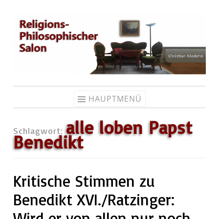
Zum
Inhalt
springen
HAUPTMENÜ
alle loben Papst
Schlagwort:
Benedikt
Kritische Stimmen zu
Benedikt XVI./Ratzinger:
Wird er von allen nur noch