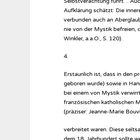
Selbstverachtung führt… Auch
Aufklärung schätzt: Die inne
verbunden auch an Aberglaube
nie von der Mystik befreien, d
Winkler, a.a.O., S. 120).
4.
Erstaunlich ist, dass in den 
geboren wurde) sowie in Han
bei einem von Mystik verwirr
französischen katholischen
(präziser: Jeanne-Marie Bou
verbreitet waren. Diese selt
dem 18. Jahrhundert sollte we