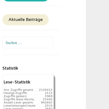
Aktuelle Beiträge
Suchen
nach:
Statistik
Lese-Statistik
Anz. Zugriffe gesamt:
2136413
Heutige Zugriffe:
2313
Zugriffe gestern:
3969
Zugriffe diese Woche:
33445
Anzahl Leser gesamt:
942653
Leser(sitzungen) heute:
2015️
Leser gestern:
2692