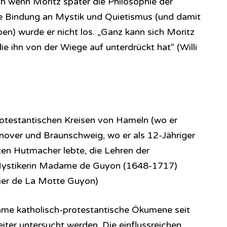
 wenn Moritz später die Philosophie der
re Bindung an Mystik und Quietismus (und damit
n) wurde er nicht los. „Ganz kann sich Moritz
ie ihn von der Wiege auf unterdrückt hat“ (Willi
protestantischen Kreisen von Hameln (wo er
nover und Braunschweig, wo er als 12-Jähriger
ten Hutmacher lebte, die Lehren der
 Mystikerin Madame de Guyon (1648-1717)
vier de La Motte Guyon)
same katholisch-protestantische Ökumene seit
iter untersucht werden. Die einflussreichen