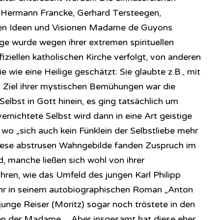
t Hermann Francke, Gerhard Tersteegen,
den Ideen und Visionen Madame de Guyons
e wurde wegen ihrer extremen spirituellen
iziellen katholischen Kirche verfolgt, von anderen
 wie eine Heilige geschätzt: Sie glaubte z.B., mit
as Ziel ihrer mystischen Bemühungen war die
lbst in Gott hinein, es ging tatsächlich um
ernichtete Selbst wird dann in eine Art geistige
wo „sich auch kein Fünklein der Selbstliebe mehr
diese abstrusen Wahngebilde fanden Zuspruch im
, manche ließen sich wohl von ihrer
hren, wie das Umfeld des jungen Karl Philipp
ihr in seinem autobiographischen Roman „Anton
r junge Reiser (Moritz) sogar noch tröstete in den
en der Madame… Aber insgesamt hat diese eher