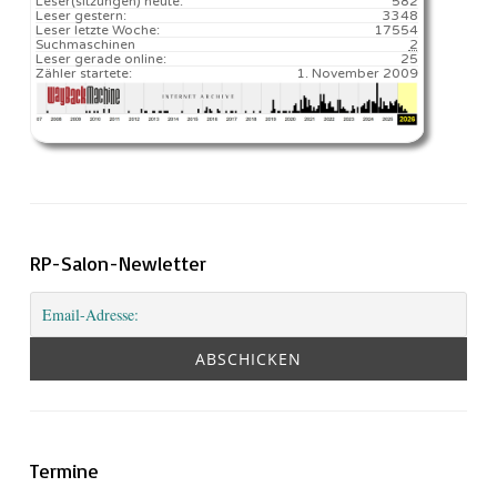
Leser(sitzungen) heute:
582️
Leser gestern:
3348
Leser letzte Woche:
17554️
Suchmaschinen
2
Leser gerade online:
25
Zähler startete:
1. November 2009
RP-Salon-Newletter
Termine