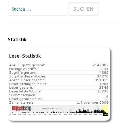
Suchen
nach:
Statistik
Lese-Statistik
Anz. Zugriffe gesamt:
2142887
Heutige Zugriffe:
2133
Zugriffe gestern:
4682
Zugriffe diese Woche:
34278
Anzahl Leser gesamt:
951915
Leser(sitzungen) heute:
1263️
Leser gestern:
3348
Leser letzte Woche:
18235️
Suchmaschinen
2
Leser gerade online:
12
Zähler startete:
1. November 2009