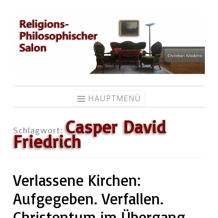
Zum
Inhalt
springen
HAUPTMENÜ
Casper David
Schlagwort:
Friedrich
Verlassene Kirchen:
Aufgegeben. Verfallen.
Christentum im Übergang