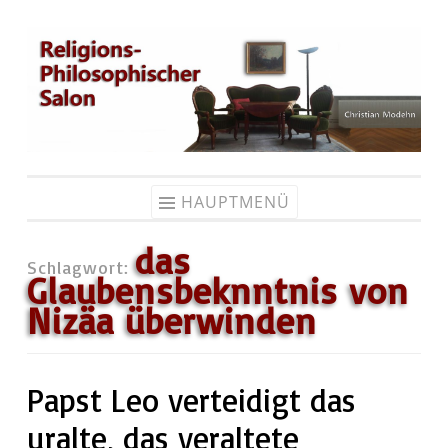
Zum
Inhalt
springen
HAUPTMENÜ
das
Schlagwort:
Glaubensbeknntnis von
Nizäa überwinden
Papst Leo verteidigt das
uralte, das veraltete