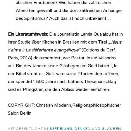
üblichen Emotionen? Wie haben die zahlreichen
Atheisten gewählt und die dort zahlreichen Anhänger
des Spiritismus? Auch das ist noch unbekannt…
Ein Literaturhinweis
: Die Journalistin Lamia Oualalou hat in
ihrer Studie über Kirchen in Brasilien mit dem Titel „
Jésus
t’aime !: La déferlante évangélique“
(Editions du Cerf,
Paris, 2018) dokumentiert, wie Pastor Josué Valandro
aus Rio des Janeiro seine Gläubigen um Geld bittet: „In
der Bibel steht es: Gott wird seine Pforten dem öffnen,
der spendet“. 500 Jahre nach Luthers The­sen­an­schlag
sind es Pfingstler, die den Ablass wieder einführen.
COPYRIGHT: Christian Modehn,Religionsphilosophischer
Salon Berlin
VERÖFFENTLICHT IN
BEFREIUNG
,
DENKEN UND GLAUBEN
,