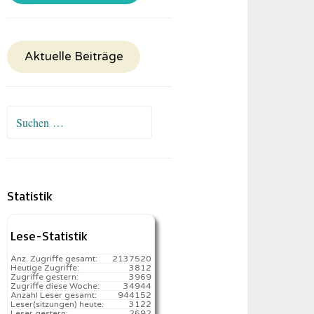
Aktuelle Beiträge
Suchen
nach:
Statistik
Lese-Statistik
Anz. Zugriffe gesamt:
2137520
Heutige Zugriffe:
3812
Zugriffe gestern:
3969
Zugriffe diese Woche:
34944
Anzahl Leser gesamt:
944152
Leser(sitzungen) heute:
3122️
Leser gestern:
2692