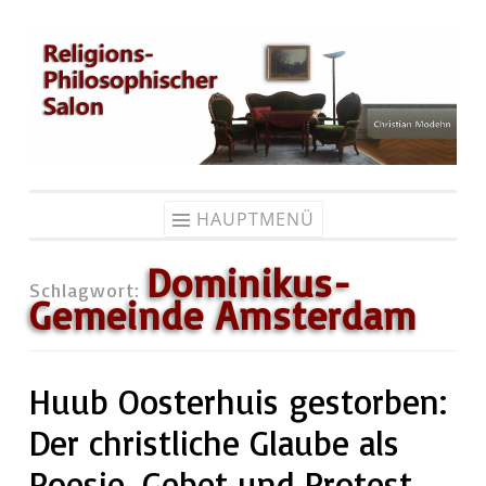
Zum
Inhalt
springen
HAUPTMENÜ
Dominikus-
Schlagwort:
Gemeinde Amsterdam
Huub Oosterhuis gestorben:
Der christliche Glaube als
Poesie, Gebet und Protest.