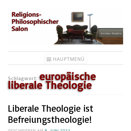
Zum
Inhalt
springen
HAUPTMENÜ
europäische
Schlagwort:
liberale Theologie
Liberale Theologie ist
Befreiungstheologie!
GESCHRIEBEN AM
8. JUNI 2022