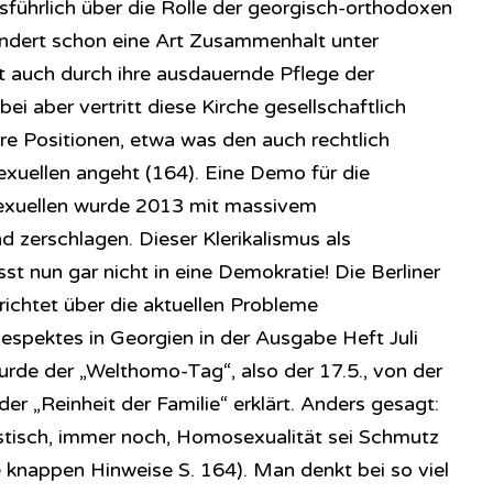
sführlich über die Rolle der georgisch-orthodoxen
hundert schon eine Art Zusammenhalt unter
tzt auch durch ihre ausdauernde Pflege der
ei aber vertritt diese Kirche gesellschaftlich
re Positionen, etwa was den auch rechtlich
xuellen angeht (164). Eine Demo für die
xuellen wurde 2013 mit massivem
d zerschlagen. Dieser Klerikalismus als
sst nun gar nicht in eine Demokratie! Die Berliner
ichtet über die aktuellen Probleme
spektes in Georgien in der Ausgabe Heft Juli
de der „Welthomo-Tag“, also der 17.5., von der
r „Reinheit der Familie“ erklärt. Anders gesagt:
istisch, immer noch, Homosexualität sei Schmutz
ie knappen Hinweise S. 164). Man denkt bei so viel