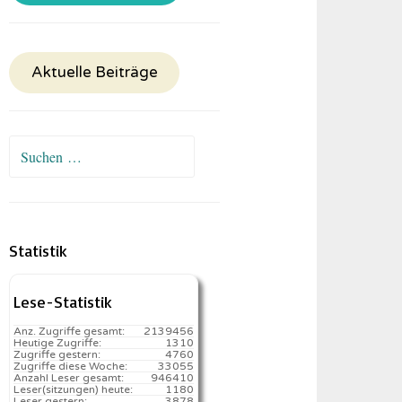
Aktuelle Beiträge
Suchen
nach:
Statistik
Lese-Statistik
Anz. Zugriffe gesamt:
2139456
Heutige Zugriffe:
1310
Zugriffe gestern:
4760
Zugriffe diese Woche:
33055
Anzahl Leser gesamt:
946410
Leser(sitzungen) heute:
1180️
Leser gestern:
3878