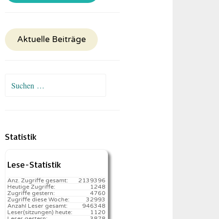
Aktuelle Beiträge
Suchen
nach:
Statistik
Lese-Statistik
Anz. Zugriffe gesamt:
2139396
Heutige Zugriffe:
1248
Zugriffe gestern:
4760
Zugriffe diese Woche:
32993
Anzahl Leser gesamt:
946348
Leser(sitzungen) heute:
1120️
Leser gestern:
3878