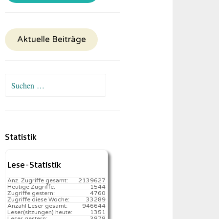
Aktuelle Beiträge
Suchen
nach:
Statistik
Lese-Statistik
Anz. Zugriffe gesamt:
2139627
Heutige Zugriffe:
1544
Zugriffe gestern:
4760
Zugriffe diese Woche:
33289
Anzahl Leser gesamt:
946644
Leser(sitzungen) heute:
1351️
Leser gestern:
3878