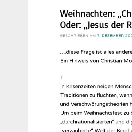
Weihnachten: „Chr
Oder: „Jesus der R
GESCHRIEBEN AM
7. DEZEMBER 20
….diese Frage ist alles ander
Ein Hinweis von Christian M
1.
In Krisenzeiten neigen Mensch
Traditionen zu flüchten, wenn
und Verschwörungstheorien h
Um beim Weihnachtsfest zu bl
„durchrationalisierten“ und di
„verzauberte“ Welt der Kind