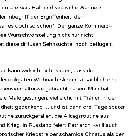
raum – etwas Halt und seelische Wärme zu
r Inbegriff der Ergriffenheit, der
t war es doch so schön“. Der ganze Kommerz–
se Wunschvorstellung nicht nur nicht
at diese diffusen Sehnsüchte noch beflügelt…
Man kann wirklich nicht sagen, dass die
er obligaten Weihnachtslieder tatsächlich eine
ebensverhältnisse gebracht haben. Man hat
iele Male gesungen, vielleicht mit Tränen in den
ndheit gedenkend … und ist dann drei Tage später
outine zurückgefallen, die Alltagsroutine aus
 Krieg. In Russland feiert Patriarch Kyrill auch
torischer Kriegstreiber schamlos Christus als den