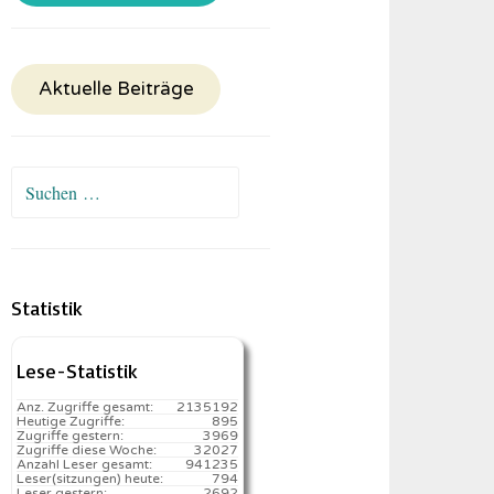
Aktuelle Beiträge
Suchen
nach:
Statistik
Lese-Statistik
Anz. Zugriffe gesamt:
2135192
Heutige Zugriffe:
895
Zugriffe gestern:
3969
Zugriffe diese Woche:
32027
Anzahl Leser gesamt:
941235
Leser(sitzungen) heute:
794️
Leser gestern:
2692