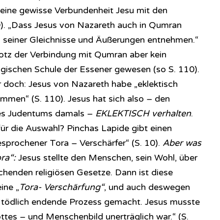
eine gewisse Verbundenheit Jesu mit den
). „Dass Jesus von Nazareth auch in Qumran
en seiner Gleichnisse und Äußerungen entnehmen.“
 trotz der Verbindung mit Qumran aber kein
gischen Schule der Essener gewesen (so S. 110).
 doch: Jesus von Nazareth habe „eklektisch
men“ (S. 110). Jesus hat sich also – den
des Judentums damals –
EKLEKTISCH verhalten
.
ür die Auswahl? Pinchas Lapide gibt einen
esprochener Tora – Verschärfer“ (S. 10).
Aber was
ra“:
Jesus stellte den Menschen, sein Wohl, über
chenden religiösen Gesetze. Dann ist diese
ine „
Tora- Verschärfung“
, und auch deswegen
r tödlich endende Prozess gemacht. Jesus musste
ottes – und Menschenbild unerträglich war.“ (S.