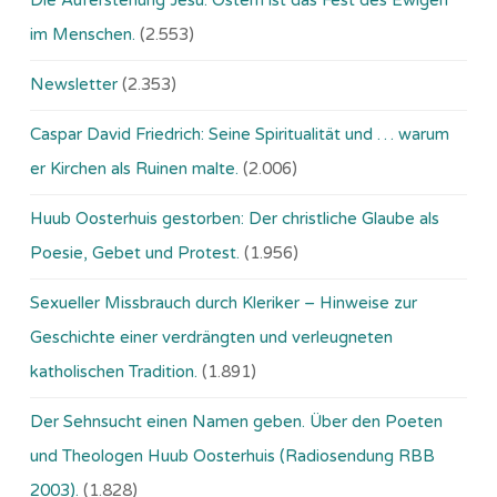
Die Auferstehung Jesu: Ostern ist das Fest des Ewigen
im Menschen.
(2.553)
Newsletter
(2.353)
Caspar David Friedrich: Seine Spiritualität und … warum
er Kirchen als Ruinen malte.
(2.006)
Huub Oosterhuis gestorben: Der christliche Glaube als
Poesie, Gebet und Protest.
(1.956)
Sexueller Missbrauch durch Kleriker – Hinweise zur
Geschichte einer verdrängten und verleugneten
katholischen Tradition.
(1.891)
Der Sehnsucht einen Namen geben. Über den Poeten
und Theologen Huub Oosterhuis (Ra­dio­sen­dung RBB
2003).
(1.828)