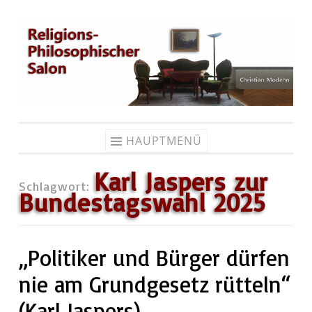
Zum
Inhalt
springen
HAUPTMENÜ
Karl Jaspers zur
Schlagwort:
Bundestagswahl 2025
„Politiker und Bürger dürfen
nie am Grundgesetz rütteln“
(Karl Jaspers).