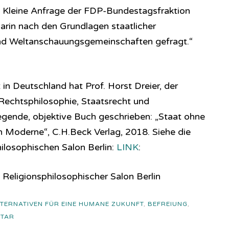
e Kleine Anfrage der FDP-Bundestagsfraktion
darin nach den Grundlagen staatlicher
und Weltanschauungsgemeinschaften gefragt.“
n Deutschland hat Prof. Horst Dreier, der
 Rechtsphilosophie, Staatsrecht und
gende, objektive Buch geschrieben: „Staat ohne
en Moderne“, C.H.Beck Verlag, 2018. Siehe die
­lo­so­phi­sch­en Salon Berlin:
LINK
:
 Religionsphilosophischer Salon Berlin
TERNATIVEN FÜR EINE HUMANE ZUKUNFT
,
BEFREIUNG
,
NTAR