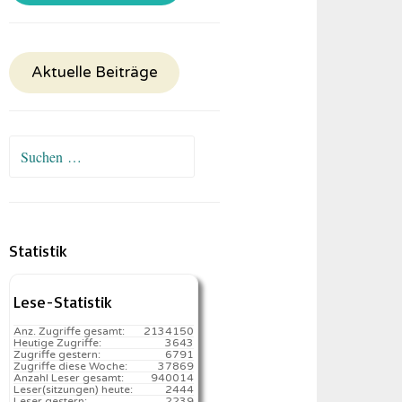
Aktuelle Beiträge
Suchen
nach:
Statistik
Lese-Statistik
Anz. Zugriffe gesamt:
2134150
Heutige Zugriffe:
3643
Zugriffe gestern:
6791
Zugriffe diese Woche:
37869
Anzahl Leser gesamt:
940014
Leser(sitzungen) heute:
2444️
Leser gestern:
2239