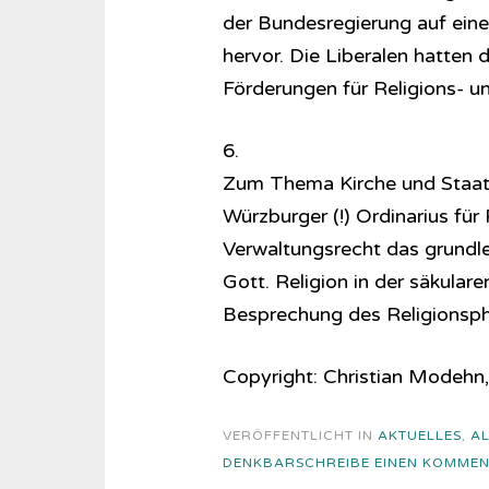
der Bundesregierung auf ein
hervor. Die Liberalen hatten 
Förderungen für Religions- 
6.
Zum Thema Kirche und Staat i
Würzburger (!) Ordinarius für
Verwaltungsrecht das grundle
Gott. Religion in der säkular
Besprechung des Re­li­gi­ons­phi
Copyright: Christian Modehn,
VERÖFFENTLICHT IN
AKTUELLES
,
AL
DENKBAR
SCHREIBE EINEN KOMME