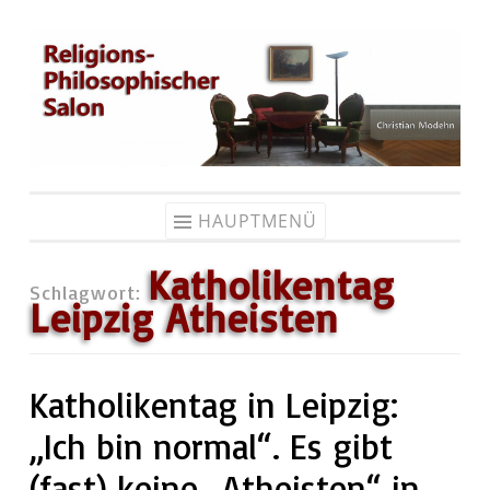
Zum
Inhalt
springen
HAUPTMENÜ
Katholikentag
Schlagwort:
Leipzig Atheisten
Katholikentag in Leipzig:
„Ich bin normal“. Es gibt
(fast) keine „Atheisten“ in