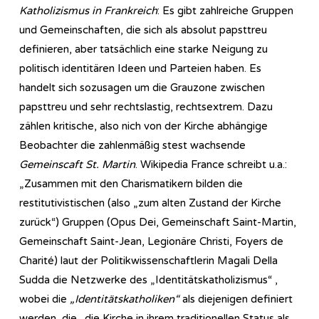
Katholizismus in Frankreich
: Es gibt zahlreiche Gruppen
und Gemeinschaften, die sich als absolut papsttreu
definieren, aber tatsächlich eine starke Neigung zu
politisch identitären Ideen und Parteien haben. Es
handelt sich sozusagen um die Grauzone zwischen
papsttreu und sehr rechtslastig, rechtsextrem. Dazu
zählen kritische, also nich von der Kirche abhängige
Beobachter die zahlenmäßig stest wachsende
Gemeinscaft St. Martin
. Wikipedia France schreibt u.a.:
„Zusammen mit den Charismatikern bilden die
restitutivistischen (also „zum alten Zustand der Kirche
zurück“) Gruppen (Opus Dei, Gemeinschaft Saint-Martin,
Gemeinschaft Saint-Jean, Legionäre Christi, Foyers de
Charité) laut der Politikwissenschaftlerin Magali Della
Sudda die Netzwerke des „Identitätskatholizismus“ ,
wobei die
„Identitätskatholiken“
als diejenigen definiert
werden, die „die Kirche in ihrem traditionellen Status als