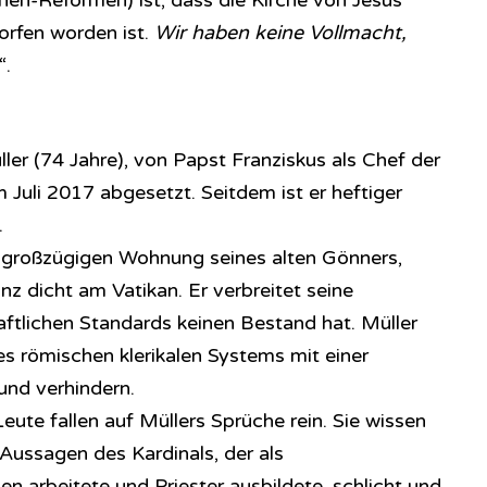
hen-Reformen) ist, dass die Kirche von Jesus
orfen worden ist.
Wir haben keine Vollmacht,
“.
er (74 Jahre), von Papst Franziskus als Chef der
Juli 2017 abgesetzt. Seitdem ist er heftiger
.
n großzügigen Wohnung seines alten Gönners,
nz dicht am Vatikan. Er verbreitet seine
aftlichen Standards keinen Bestand hat. Müller
es römischen klerikalen Systems mit einer
und verhindern.
eute fallen auf Müllers Sprüche rein. Sie wissen
 Aussagen des Kardinals, der als
n arbeitete und Priester ausbildete, schlicht und