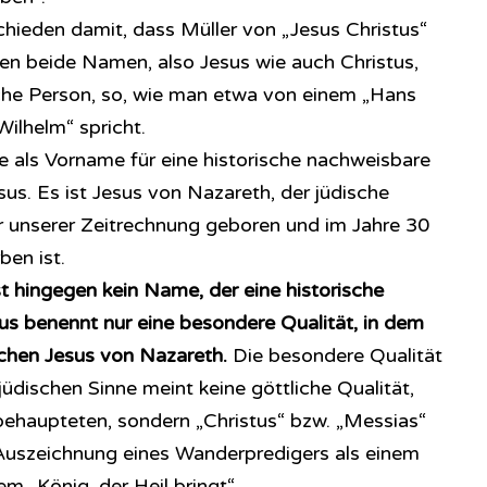
chieden damit, dass Müller von „Jesus Christus“
ären beide Namen, also Jesus wie auch Christus,
che Person, so, wie man etwa von einem „Hans
Wilhelm“ spricht.
 als Vorname für eine historische nachweisbare
sus. Es ist Jesus von Nazareth, der jüdische
r unserer Zeitrechnung geboren und im Jahre 30
ben ist.
t hingegen kein Name, der eine historische
us benennt nur eine besondere Qualität, in dem
schen Jesus von Nazareth.
Die besondere Qualität
jüdischen Sinne meint keine göttliche Qualität,
 behaupteten, sondern „Christus“ bzw. „Messias“
Auszeichnung eines Wanderpredigers als einem
m „König, der Heil bringt“.