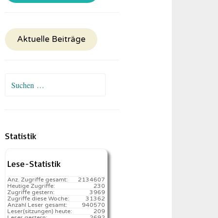
Aktuelle Beiträge
Suchen
nach:
Statistik
Lese-Statistik
Anz. Zugriffe gesamt:
2134607
Heutige Zugriffe:
230
Zugriffe gestern:
3969
Zugriffe diese Woche:
31362
Anzahl Leser gesamt:
940570
Leser(sitzungen) heute:
209️
Leser gestern:
2692