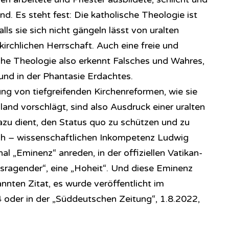
nd. Es steht fest: Die katholische Theologie ist
alls sie sich nicht gängeln lässt von uralten
irchlichen Herrschaft. Auch eine freie und
che Theologie also erkennt Falsches und Wahres,
und in der Phantasie Erdachtes.
ng von tiefgreifenden Kirchenreformen, wie sie
and vorschlägt, sind also Ausdruck einer uralten
 dazu dient, den Status quo zu schützen und zu
sch – wissenschaftlichen Inkompetenz Ludwig
inal „Eminenz“ anreden, in der offiziellen Vatikan-
usragender“, eine „Hoheit“. Und diese Eminenz
nnten Zitat, es wurde veröffentlicht im
4 oder in der „Süddeutschen Zeitung“, 1.8.2022,