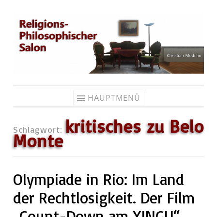
Zum
Inhalt
springen
HAUPTMENÜ
kritisches zu Belo
Schlagwort:
Monte
Olympiade in Rio: Im Land
der Rechtlosigkeit. Der Film
„Count-Down am XINGU“