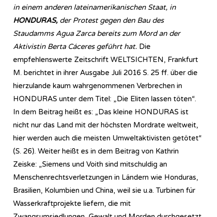
in einem anderen lateinamerikanischen Staat, in
HONDURAS,
der Protest gegen den Bau des
Staudamms Agua Zarca bereits zum Mord an der
Aktivistin Berta Cáceres geführt hat.
Die
empfehlenswerte Zeitschrift WELTSICHTEN, Frankfurt
M. berichtet in ihrer Ausgabe Juli 2016 S. 25 ff. über die
hierzulande kaum wahrgenommenen Verbrechen in
HONDURAS unter dem Titel: „Die Eliten lassen töten“.
In dem Beitrag heißt es: „Das kleine HONDURAS ist
nicht nur das Land mit der höchsten Mordrate weltweit,
hier werden auch die meisten Umweltaktivisten getötet“
(S. 26). Weiter heißt es in dem Beitrag von Kathrin
Zeiske: „Siemens und Voith sind mitschuldig an
Menschen­rechts­ver­letz­ungen in Ländern wie Honduras,
Brasilien, Kolumbien und China, weil sie u.a. Turbinen für
Wasserkraftprojekte liefern, die mit
Zwangsumsiedlungen, Gewalt und Morden durchgesetzt