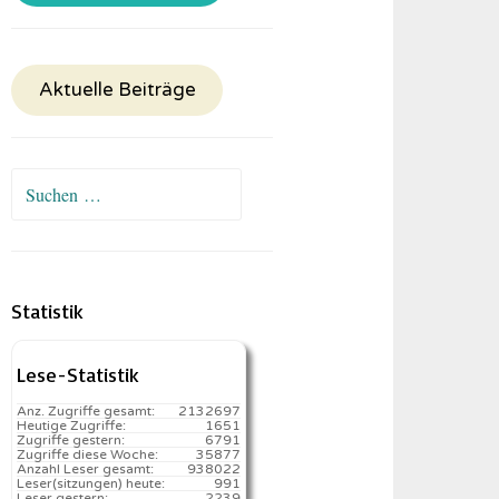
Aktuelle Beiträge
Suchen
nach:
Statistik
Lese-Statistik
Anz. Zugriffe gesamt:
2132697
Heutige Zugriffe:
1651
Zugriffe gestern:
6791
Zugriffe diese Woche:
35877
Anzahl Leser gesamt:
938022
Leser(sitzungen) heute:
991️
Leser gestern:
2239