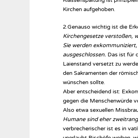
Klassenspaltung ist prinzipiel
Kirchen aufgehoben.
2.Genauso wichtig ist die Erk
Kirchengesetze verstoßen, w
Sie werden exkommuniziert,
ausgeschlossen.
Das ist für d
Laienstand versetzt zu werde
den Sakramenten der römische
wünschen sollte.
Aber entscheidend ist: Exkom
gegen die Menschenwürde vo
Also etwa sexuellen Missbr
Humane sind eher zweitrang
verbrecherischer ist es in vat
unerlaubt Bischöfe weihen, wi