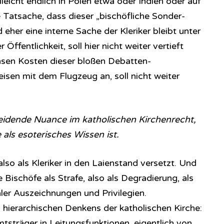
elleicht endlich in Polen etwa oder Indien oder auf
 Tatsache, dass dieser „bischöfliche Sonder-
 eher eine interne Sache der Kleriker bleibt unter
fentlichkeit, soll hier nicht weiter vertieft
sen Kosten dieser bloßen Debatten-
eisen mit dem Flugzeug an, soll nicht weiter
eidende Nuance im katholischen Kirchenrecht,
 als esoterisches Wissen ist.
lso als Kleriker in den Laienstand versetzt. Und
e Bischöfe als Strafe, also als Degradierung, als
aler Auszeichnungen und Privilegien.
 hierarchischen Denkens der katholischen Kirche:
mtsträger in Leitungsfunktionen, eigentlich von