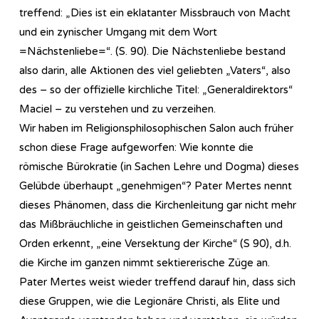
treffend: „Dies ist ein eklatanter Missbrauch von Macht
und ein zynischer Umgang mit dem Wort
=Nächstenliebe=“. (S. 90). Die Nächstenliebe bestand
also darin, alle Aktionen des viel geliebten „Vaters“, also
des – so der offizielle kirchliche Titel: „Generaldirektors“
Maciel – zu verstehen und zu verzeihen.
Wir haben im Re­li­gi­ons­phi­lo­so­phi­sch­en Salon auch früher
schon diese Frage aufgeworfen: Wie konnte die
römische Bürokratie (in Sachen Lehre und Dogma) dieses
Gelübde überhaupt „genehmigen“? Pater Mertes nennt
dieses Phänomen, dass die Kirchenleitung gar nicht mehr
das Mißbräuchliche in geistlichen Gemeinschaften und
Orden erkennt, „eine Versektung der Kirche“ (S 90), d.h.
die Kirche im ganzen nimmt sektiererische Züge an.
Pater Mertes weist wieder treffend darauf hin, dass sich
diese Gruppen, wie die Legionäre Christi, als Elite und