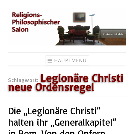
Zum
Inhalt
springen
HAUPTMENÜ
Legionäre Christi
Schlagwort:
neue Ordensregel
Die „Legionäre Christi“
halten ihr „Generalkapitel“
in Rom. Von den Opfern