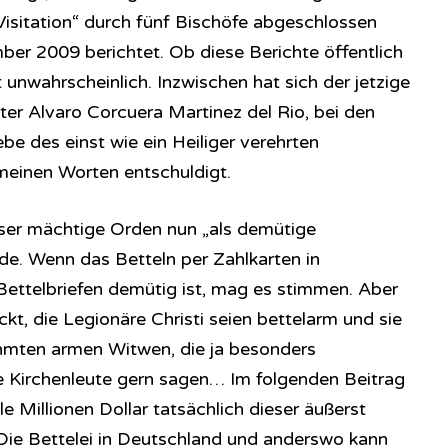
isitation“ durch fünf Bischöfe abgeschlossen
er 2009 berichtet. Ob diese Berichte öffentlich
 unwahrscheinlich. Inzwischen hat sich der jetzige
er Alvaro Corcuera Martinez del Rio, bei den
be des einst wie ein Heiliger verehrten
meinen Worten entschuldigt.
eser mächtige Orden nun „als demütige
e. Wenn das Betteln per Zahlkarten in
 Bettelbriefen demütig ist, mag es stimmen. Aber
kt, die Legionäre Christi seien bettelarm und sie
hmten armen Witwen, die ja besonders
ie Kirchenleute gern sagen… Im folgenden Beitrag
ele Millionen Dollar tatsächlich dieser äußerst
Die Bettelei in Deutschland und anderswo kann