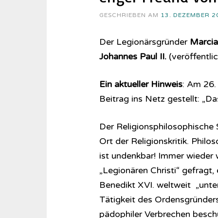
GESCHRIEBEN AM
13. DEZEMBER 2
Der Legionärsgründer
Marcia
Johannes Paul II.
(veröffentli
Ein aktueller Hinweis
: Am 26.
Beitrag ins Netz gestellt: „D
Der Religionsphilosophische S
Ort der Religionskritik. Phil
ist undenkbar! Immer wieder
„Legionären Christi“ gefragt,
Benedikt XVI. weltweit „unter
Tätigkeit des Ordensgründers,
pädophiler Verbrechen beschul