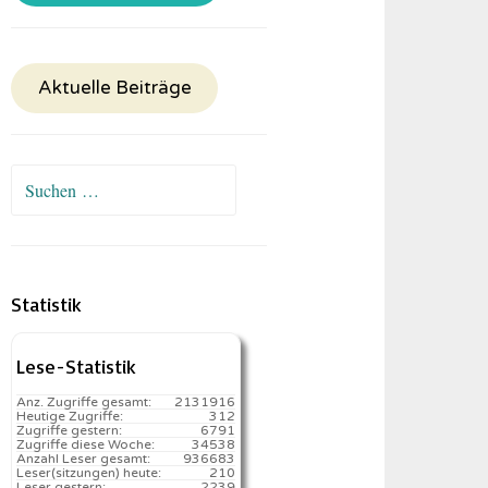
Aktuelle Beiträge
Suchen
nach:
Statistik
Lese-Statistik
Anz. Zugriffe gesamt:
2131916
Heutige Zugriffe:
312
Zugriffe gestern:
6791
Zugriffe diese Woche:
34538
Anzahl Leser gesamt:
936683
Leser(sitzungen) heute:
210️
Leser gestern:
2239