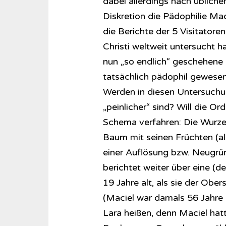
dabei allerdings nach übliche
Diskretion die Pädophilie Ma
die Berichte der 5 Visitatoren
Christi weltweit untersucht h
nun „so endlich“ geschehene E
tatsächlich pädophil gewese
Werden in diesen Untersuchun
„peinlicher“ sind? Will die 
Schema verfahren: Die Wurzel 
Baum mit seinen Früchten (als
einer Auflösung bzw. Neugr
berichtet weiter über eine (de
19 Jahre alt, als sie der Obe
(Maciel war damals 56 Jahre a
Lara heißen, denn Maciel hat