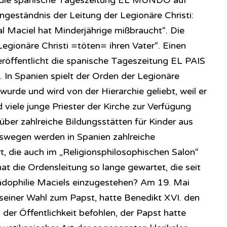
 die spanische Tageszeitung EL MUNDO auf
ingeständnis der Leitung der Legionäre Christi:
 Maciel hat Minderjährige mißbraucht“. Die
Legionäre Christi =töten= ihren Vater“. Einen
röffentlicht die spanische Tageszeitung EL PAIS
 In Spanien spielt der Orden der Legionäre
r wurde und wird von der Hierarchie geliebt, weil er
d viele junge Priester der Kirche zur Verfügung
 über zahlreiche Bildungsstätten für Kinder aus
swegen werden in Spanien zahlreiche
ie auch im „Re­li­gi­ons­phi­lo­so­phi­sch­en Salon“
 die Ordensleitung so lange gewartet, die seit
ädophilie Maciels einzugestehen? Am 19. Mai
 seiner Wahl zum Papst, hatte Benedikt XVI. den
der Öffentlichkeit befohlen, der Papst hatte