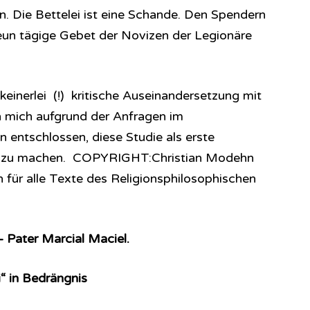
. Die Bettelei ist eine Schande. Den Spendern
eun tägige Gebet der Novizen der Legionäre
keinerlei (!) kritische Auseinandersetzung mit
h mich aufgrund der Anfragen im
n entschlossen, diese Studie als erste
ich zu machen. COPYRIGHT:Christian Modehn
für alle Texte des Re­li­gi­ons­phi­lo­so­phi­sch­en
– Pater Marcial Maciel.
“ in Bedrängnis