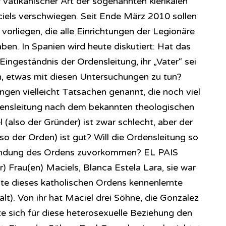
r vatikanischer Art der sogenannten klerikalen
ciels verschwiegen. Seit Ende März 2010 sollen
 vorliegen, die alle Einrichtungen der Legionäre
aben. In Spanien wird heute diskutiert: Hat das
ingeständnis der Ordensleitung, ihr „Vater“ sei
n, etwas mit diesen Untersuchungen zu tun?
gen vielleicht Tatsachen genannt, die noch viel
Ordensleitung nach dem bekannten theologischen
(also der Gründer) ist zwar schlecht, aber der
o der Orden) ist gut? Will die Ordensleitung so
ündung des Ordens zuvorkommen? EL PAIS
r) Frau(en) Maciels, Blanca Estela Lara, sie war
rste dieses katholischen Ordens kennenlernte
lt). Von ihr hat Maciel drei Söhne, die Gonzalez
te sich für diese heterosexuelle Beziehung den