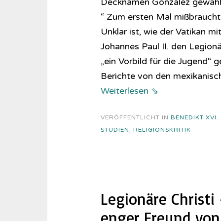
Decknamen Gonzalez gewählt. 
“ Zum ersten Mal mißbrauchte 
Unklar ist, wie der Vatikan m
Johannes Paul II. den Legionä
„ein Vorbild für die Jugend“ 
Berichte von den mexikanisc
Weiterlesen ⇘
VERÖFFENTLICHT IN
BENEDIKT XVI.
STUDIEN
,
RELIGIONSKRITIK
Legionäre Christi 
enger Freund von 