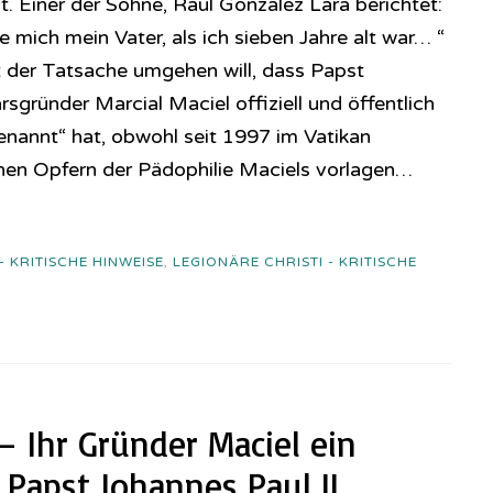
Einer der Söhne, Raul Gonzalez Lara berichtet:
mich mein Vater, als ich sieben Jahre alt war… “
it der Tatsache umgehen will, dass Papst
rsgründer Marcial Maciel offiziell und öffentlich
genannt“ hat, obwohl seit 1997 im Vatikan
hen Opfern der Pädophilie Maciels vorlagen…
 - KRITISCHE HINWEISE
,
LEGIONÄRE CHRISTI - KRITISCHE
– Ihr Gründer Maciel ein
Papst Johannes Paul II.