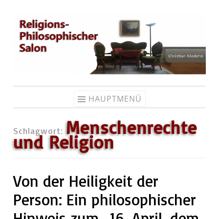
Zum
Inhalt
springen
HAUPTMENÜ
Menschenrechte
Schlagwort:
und Religion
Von der Heiligkeit der
Person: Ein philosophischer
Hinweis zum „16. April, dem