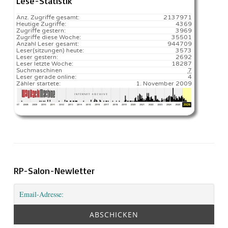
Lese-Statistik
Anz. Zugriffe gesamt:
2137971
Heutige Zugriffe:
4369
Zugriffe gestern:
3969
Zugriffe diese Woche:
35501
Anzahl Leser gesamt:
944709
Leser(sitzungen) heute:
3573️
Leser gestern:
2692
Leser letzte Woche:
18287️
Suchmaschinen
7
Leser gerade online:
4
Zähler startete:
1. November 2009
RP-Salon-Newletter