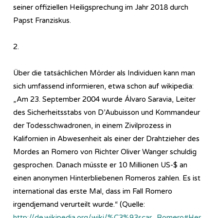
seiner offiziellen Heiligsprechung im Jahr 2018 durch
Papst Franziskus.
2.
Über die tatsächlichen Mörder als Individuen kann man
sich umfassend informieren, etwa schon auf wikipedia:
„Am 23. September 2004 wurde Álvaro Saravia, Leiter
des Sicherheitsstabs von D’Aubuisson und Kommandeur
der Todesschwadronen, in einem Zivilprozess in
Kalifornien in Abwesenheit als einer der Drahtzieher des
Mordes an Romero von Richter Oliver Wanger schuldig
gesprochen. Danach müsste er 10 Millionen US-$ an
einen anonymen Hinterbliebenen Romeros zahlen. Es ist
international das erste Mal, dass im Fall Romero
irgendjemand verurteilt wurde.“ (Quelle:
http://de.wikipedia.org/wiki/%C3%93scar_Romero#Her