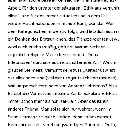
aber. Man suche bitte im Umfeld der Menschenrechts-
Arbeit. Für den Urvater der säkularen „Ethik aus Vernunft
allein“, also für den immer aktuellen und in dem Fall
wieder Recht habenden Immanuel Kant, war klar: Wer
dem Kategorischen Imperativ folgt, wird letztlich auch in
ein Denken des Erstaunlichen, des Transzendenten usw.,
wohl auch erlebnismäßig, geführt. Warum rechnen
eigentlich religiöse Menschen nicht mit „Denk-
Erlebnissen“ durchaus auch erschütternder Art? Warum
glauben Sie meist, Vernunft sei etwas „Kaltes“ usw. Ist
das alles noch eine (vielleicht sogar falsch verstandene)
Wirkungsgeschichte noch von Adorno/Habermas? Also:
Es gibt die Vermutung im Sinne Kants: Säkulare Ethik ist
immer schon mehr als nur „säkular“. Aber das ist ein
anderes Thema. Man sollte sich nur wehren, wenn im
Sinne Kermanis religiöse Heilige, denn so bezeichnet
Kermani den sehr verehrungswürdigen Pater dall Ogilo,