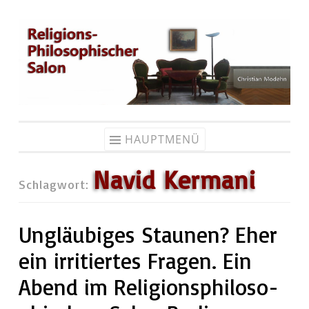
Zum
Inhalt
springen
HAUPTMENÜ
Navid Kermani
Schlagwort:
Ungläubiges Staunen? Eher
ein irritiertes Fragen. Ein
Abend im Re­li­gi­ons­phi­lo­so­