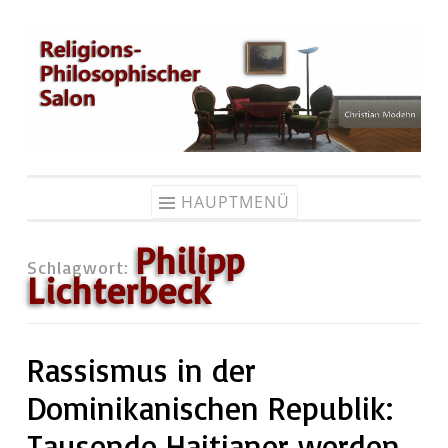
Zum
Inhalt
springen
HAUPTMENÜ
Philipp
Schlagwort:
Lichterbeck
Rassismus in der
Dominikanischen Republik:
Tausende Haitianer werden