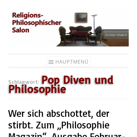
Zum
Inhalt
springen
HAUPTMENÜ
Pop Diven und
Schlagwort:
Philosophie
Wer sich abschottet, der
stirbt. Zum „Philosophie
Magazin“, Ausgabe Februar-