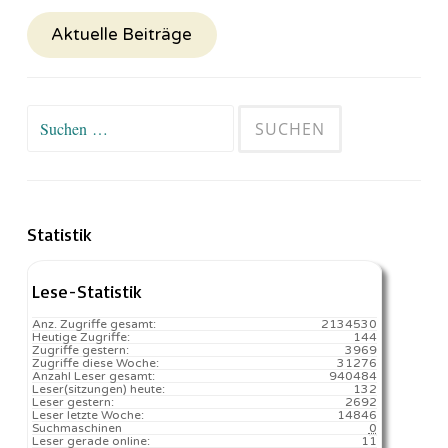
Aktuelle Beiträge
Suchen
nach:
Statistik
Lese-Statistik
Anz. Zugriffe gesamt:
2134530
Heutige Zugriffe:
144
Zugriffe gestern:
3969
Zugriffe diese Woche:
31276
Anzahl Leser gesamt:
940484
Leser(sitzungen) heute:
132️
Leser gestern:
2692
Leser letzte Woche:
14846️
Suchmaschinen
0
Leser gerade online:
11