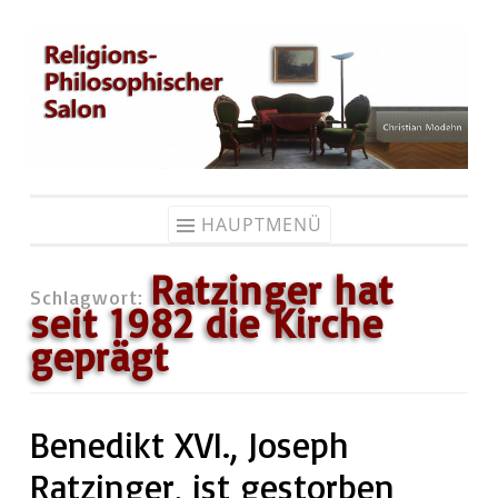
Zum
Inhalt
springen
HAUPTMENÜ
Ratzinger hat
Schlagwort:
seit 1982 die Kirche
geprägt
Benedikt XVI., Joseph
Ratzinger, ist gestorben