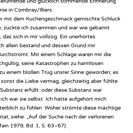
f berührende und glücklich stimmende Erinnerung
ie in Combray/Illiers.
eser mit dem Kuchengeschmack gemischte Schluck
, zuckte ich zusammen und war wie gebannt
das sich in mir vollzog. Ein unerhörtes
ich allein bestand und dessen Grund mir
durchströmt. Mit einem Schlage waren mir die
chgültig, seine Katastrophen zu harmlosen
zu einem bloßen Trug unsrer Sinne geworden; es
 sonst die Liebe vermag, gleichzeitig aber fühlte
 Substanz erfüllt: oder diese Substanz war
 ich war sie selbst. Ich hatte aufgehört mich
sterblich zu fühlen. Woher strömte diese mächtige
tat, siehe: „Auf der Suche nach der verlorenen
ain 1979, Bd. 1, S. 63–67).