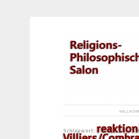
Zum
Inhalt
springen
WILLKOM
reaktion
Schlagwort:
Villiers/Combr