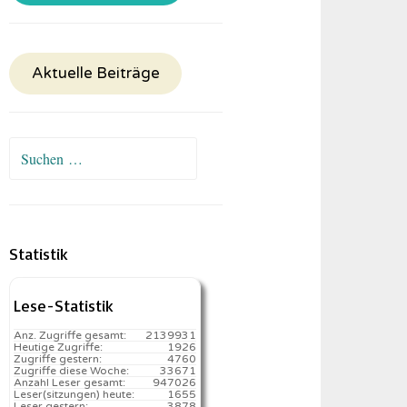
Aktuelle Beiträge
Suchen
nach:
Statistik
Lese-Statistik
Anz. Zugriffe gesamt:
2139931
Heutige Zugriffe:
1926
Zugriffe gestern:
4760
Zugriffe diese Woche:
33671
Anzahl Leser gesamt:
947026
Leser(sitzungen) heute:
1655️
Leser gestern:
3878