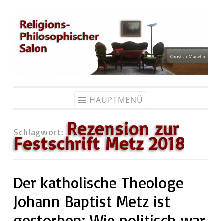
Zum
Inhalt
springen
HAUPTMENÜ
Rezension zur
Schlagwort:
Festschrift Metz 2018
Der katholische Theologe
Johann Baptist Metz ist
gestorben: Wie politisch war