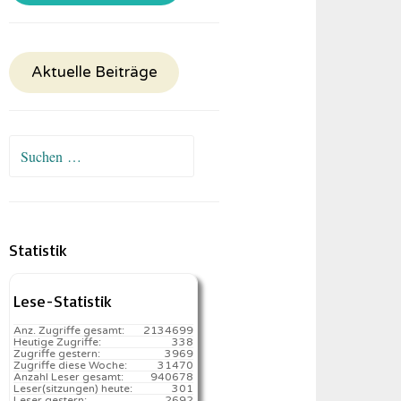
Aktuelle Beiträge
Suchen
nach:
Statistik
Lese-Statistik
Anz. Zugriffe gesamt:
2134699
Heutige Zugriffe:
338
Zugriffe gestern:
3969
Zugriffe diese Woche:
31470
Anzahl Leser gesamt:
940678
Leser(sitzungen) heute:
301️
Leser gestern:
2692