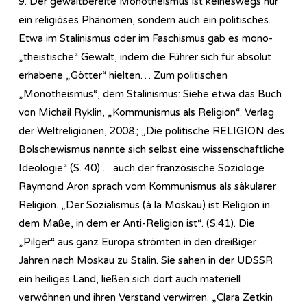
9. Der gewaltbereite Monotheismus ist keineswegs nur
ein religiöses Phänomen, sondern auch ein politisches.
Etwa im Stalinismus oder im Faschismus gab es mono-
„theistische“ Gewalt, indem die Führer sich für absolut
erhabene „Götter“ hielten… Zum politischen
„Monotheismus“, dem Stalinismus: Siehe etwa das Buch
von Michail Ryklin, „Kommunismus als Religion“. Verlag
der Weltreligionen, 2008.; „Die politische RELIGION des
Bolschewismus nannte sich selbst eine wissenschaftliche
Ideologie“ (S. 40) …auch der französische Soziologe
Raymond Aron sprach vom Kommunismus als säkularer
Religion. „Der Sozialismus (à la Moskau) ist Religion in
dem Maße, in dem er Anti-Religion ist“. (S.41). Die
„Pilger“ aus ganz Europa strömten in den dreißiger
Jahren nach Moskau zu Stalin. Sie sahen in der UDSSR
ein heiliges Land, ließen sich dort auch materiell
verwöhnen und ihren Verstand verwirren. „Clara Zetkin