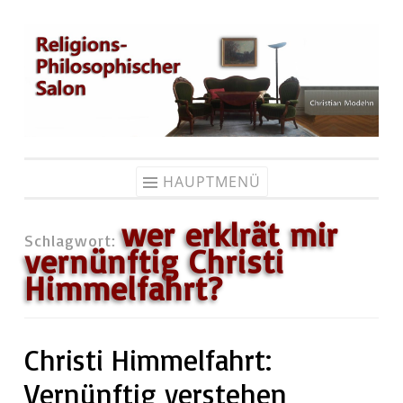
Zum
Inhalt
springen
HAUPTMENÜ
wer erklrät mir
Schlagwort:
vernünftig Christi
Himmelfahrt?
Christi Himmelfahrt:
Vernünftig verstehen