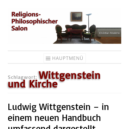
Zum
Inhalt
springen
HAUPTMENÜ
Wittgenstein
Schlagwort:
und Kirche
Ludwig Wittgenstein – in
einem neuen Handbuch
umfassend dargestellt.