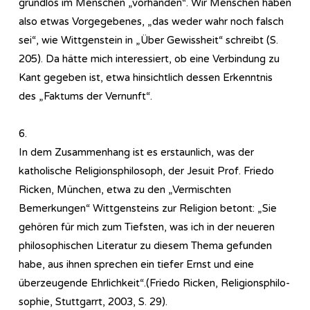
grundlos im Menschen „vorhanden“. Wir Menschen haben
also etwas Vorgegebenes, „das weder wahr noch falsch
sei“, wie Wittgenstein in „Über Gewissheit“ schreibt (S.
205). Da hätte mich interessiert, ob eine Verbindung zu
Kant gegeben ist, etwa hinsichtlich dessen Erkenntnis
des „Faktums der Vernunft“.
6.
In dem Zusammenhang ist es erstaunlich, was der
katholische Religionsphilosoph, der Jesuit Prof. Friedo
Ricken, München, etwa zu den „Vermischten
Bemerkungen“ Wittgensteins zur Religion betont: „Sie
gehören für mich zum Tiefsten, was ich in der neueren
philosophischen Literatur zu diesem Thema gefunden
habe, aus ihnen sprechen ein tiefer Ernst und eine
überzeugende Ehrlichkeit“.(Friedo Ricken, Re­li­gi­ons­phi­lo­
so­phie, Stuttgarrt, 2003, S. 29).