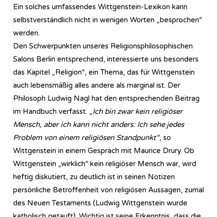
Ein solches umfassendes Wittgenstein-Lexikon kann
selbstverständlich nicht in wenigen Worten „besprochen“
werden.
Den Schwerpunkten unseres Re­li­gi­ons­phi­lo­so­phi­sch­en
Salons Berlin entsprechend, interessierte uns besonders
das Kapitel „Religion“, ein Thema, das für Wittgenstein
auch lebensmäßig alles andere als marginal ist. Der
Philosoph Ludwig Nagl hat den entsprechenden Beitrag
im Handbuch verfasst. „
Ich bin zwar kein religiöser
Mensch, aber ich kann nicht anders: Ich sehe jedes
Problem von einem religiösen Standpunkt“
, so
Wittgenstein in einem Gespräch mit Maurice Drury. Ob
Wittgenstein „wirklich“ kein religiöser Mensch war, wird
heftig diskutiert, zu deutlich ist in seinen Notizen
persönliche Betroffenheit von religiösen Aussagen, zumal
des Neuen Testaments (Ludwig Wittgenstein wurde
katholisch getauft). Wichtig ist seine Erkenntnis, dass die