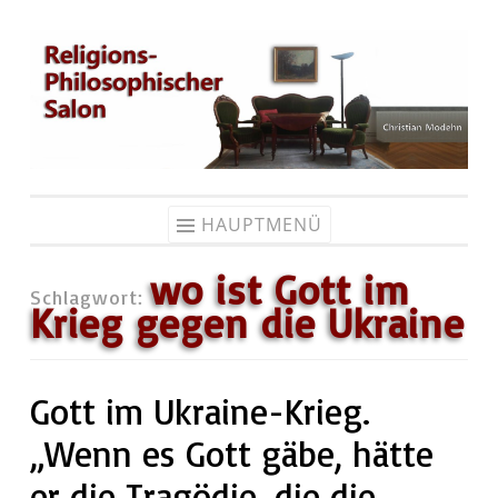
Zum
Inhalt
springen
HAUPTMENÜ
wo ist Gott im
Schlagwort:
Krieg gegen die Ukraine
Gott im Ukraine-Krieg.
„Wenn es Gott gäbe, hätte
er die Tragödie, die die