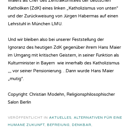
Maiers als Chef des Zentralkomitees der deutschen
Katholiken (ZdK) eines linken „Katholizismus von unten“
und der Zurückweisung von Jürgen Habermas auf einen
Lehrstuhl in München LMU.
Und wir bleiben also bei unserer Feststellung der
Ignoranz des heutigen ZdK gegenüber ihrem Hans Maier
im Umgang mit kritischen Geistern, in seiner Funktion als
Kulturminister in Bayern wie innerhalb des Katholizismus
,,, vor seiner Pensionierung…Dann wurde Hans Maier
„mutig“.
Copyright: Christian Modehn, Religionsphilosophischer
Salon Berlin
VERÖFFENTLICHT IN
AKTUELLES
,
ALTERNATIVEN FÜR EINE
HUMANE ZUKUNFT
,
BEFREIUNG
,
DENKBAR
,