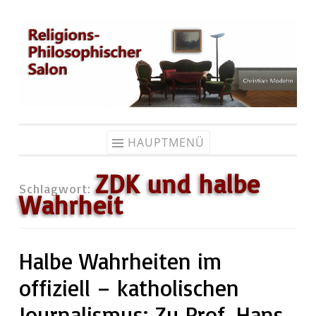
Zum
Inhalt
springen
HAUPTMENÜ
ZDK und halbe
Schlagwort:
Wahrheit
Halbe Wahrheiten im
offiziell – katholischen
Journalismus: Zu Prof. Hans