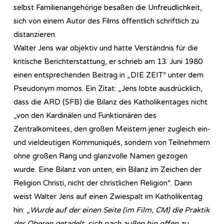
selbst Familienangehörige besaßen die Unfreudlichkeit,
sich von einem Autor des Films öffentlich schriftlich zu
distanzieren.
Walter Jens war objektiv und hatte Verständnis für die
kritische Berichterstattung, er schrieb am 13. Juni 1980
einen entsprechenden Beitrag in „DIE ZEIT“ unter dem
Pseudonym momos. Ein Zitat: „Jens lobte ausdrücklich,
dass die ARD (SFB) die Bilanz des Katholikentages nicht
„von den Kardinälen und Funktionären des
Zentralkomitees, den großen Meistern jener zugleich ein-
und vieldeutigen Kommuniqués, sondern von Teilnehmern
ohne großen Rang und glanzvolle Namen gezogen
wurde. Eine Bilanz von unten, ein Bilanz im Zeichen der
Religion Christi, nicht der christlichen Religion“. Dann
weist Walter Jens auf einen Zwiespalt im Katholikentag
hin: „
Wurde auf der einen Seite (im Film, CM) die Praktik
der Oberen getadelt, sich nach außen hin offen zu