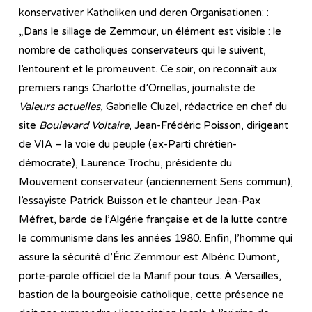
konservativer Katholiken und deren Organisationen: :
„Dans le sillage de Zemmour, un élément est visible : le
nombre de catholiques conservateurs qui le suivent,
l’entourent et le promeuvent. Ce soir, on reconnaît aux
premiers rangs Charlotte d’Ornellas, journaliste de
Valeurs actuelles,
Gabrielle Cluzel, rédactrice en chef du
site
Boulevard Voltaire
, Jean-Frédéric ­Poisson, dirigeant
de VIA – la voie du peuple (ex-Parti chrétien-
démocrate), Laurence ­Trochu, présidente du
Mouvement conservateur (anciennement Sens commun),
l’essayiste Patrick Buisson et le chanteur Jean-Pax
Méfret, barde de l’Algérie française et de la lutte contre
le communisme dans les années 1980. Enfin, l’homme qui
assure la sécurité d’Éric Zemmour est Albéric Dumont,
porte-parole officiel de la Manif pour tous. À Versailles,
bastion de la bourgeoisie catholique, cette présence ne