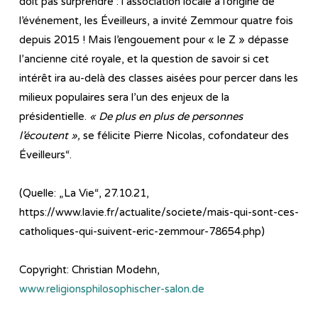
doit pas surprendre : l’association locale à l’origine de
l’événement, les Éveilleurs, a invité Zemmour quatre fois
depuis 2015 ! Mais l’engouement pour « le Z » dépasse
l’ancienne cité royale, et la question de savoir si cet
intérêt ira au-delà des classes aisées pour percer dans les
milieux populaires sera l’un des enjeux de la
présidentielle.
« De plus en plus de personnes
l’écoutent »,
se félicite Pierre Nicolas, cofondateur des
Éveilleurs“.
(Quelle: „La Vie“, 27.10.21,
https://www.lavie.fr/actualite/societe/mais-qui-sont-ces-
catholiques-qui-suivent-eric-zemmour-78654.php)
Copyright: Christian Modehn,
www.religionsphilosophischer-salon.de