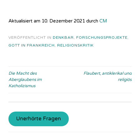
Aktualisiert am 10. Dezember 2021 durch
CM
VERÖFFENTLICHT IN
DENKBAR
,
FORSCHUNGSPROJEKTE
,
GOTT IN FRANKREICH
,
RELIGIONSKRITIK
Beitragsnavigation
Die Macht des
Flaubert, antiklerikal und
Aberglaubens im
religiös
Katholizismus
Unerhörte Fragen