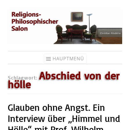
Zum
Inhalt
springen
HAUPTMENÜ
Abschied von der
Schlagwort:
hölle
Glauben ohne Angst. Ein
Interview über „Himmel und
Hölle“ mit Prof. Wilhelm