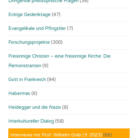
Dringende philosophische Fragen
(39)
Eckige Gedenktage
(47)
Evangelikale und Pfingstler
(7)
Forschungsprojekte
(300)
Freisinnige Christen – eine freisinnige Kirche: Die
Remonstranten
(9)
Gott in Frankreich
(94)
Habermas
(6)
Heidegger und die Nazis
(8)
Interkultureller Dialog
(58)
Interviews mit Prof. Wilhelm Gräb (✝ 2023)
(66)