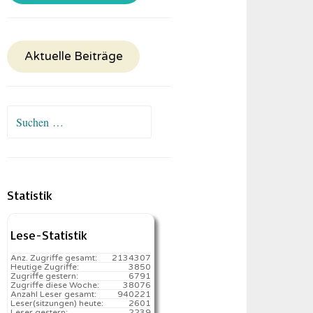
Aktuelle Beiträge
Suchen
nach:
Statistik
Lese-Statistik
Anz. Zugriffe gesamt:
2134307
Heutige Zugriffe:
3850
Zugriffe gestern:
6791
Zugriffe diese Woche:
38076
Anzahl Leser gesamt:
940221
Leser(sitzungen) heute:
2601️
Leser gestern:
2239