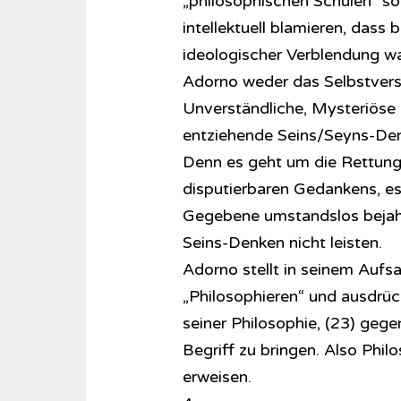
„philosophischen Schulen“ s
intellektuell blamieren, dass 
ideologischer Verblendung w
Adorno weder das Selbstverst
Unverständliche, Mysteriöse 
entziehende Seins/Seyns-De
Denn es geht um die Rettung 
disputierbaren Gedankens, e
Gegebene umstandslos bejahe
Seins-Denken nicht leisten.
Adorno stellt in seinem Aufs
„Philosophieren“ und ausdrück
seiner Philosophie, (23) gegen
Begriff zu bringen. Also Phil
erweisen.