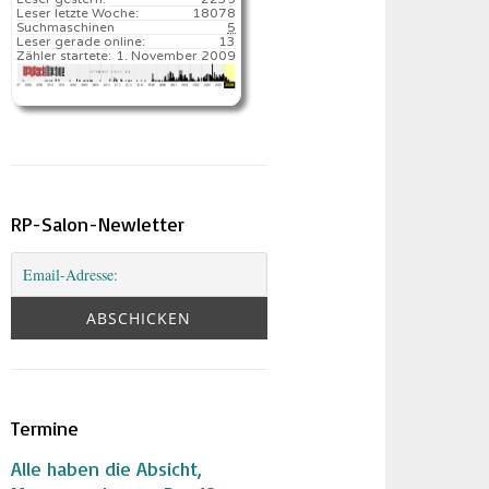
Leser letzte Woche:
18078️
Suchmaschinen
5
Leser gerade online:
13
Zähler startete:
1. November 2009
RP-Salon-Newletter
Termine
Alle haben die Absicht,