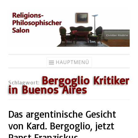
Zum
Inhalt
springen
HAUPTMENÜ
Bergoglio Kritiker
Schlagwort:
in Buenos Aires
Das argentinische Gesicht
von Kard. Bergoglio, jetzt
Papst Franziskus