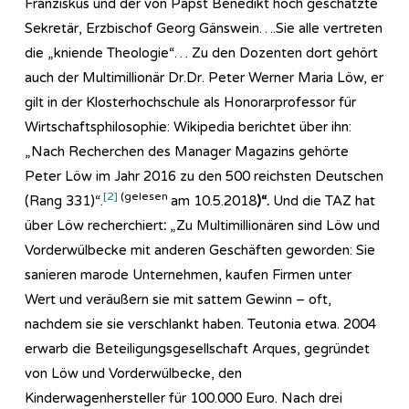
Franziskus und der von Papst Benedikt hoch geschätzte
Sekretär, Erzbischof Georg Gänswein….Sie alle vertreten
die „kniende Theologie“… Zu den Dozenten dort gehört
auch der Multimillionär Dr.Dr. Peter Werner Maria Löw, er
gilt in der Klosterhochschule als Honorarprofessor für
Wirtschaftsphilosophie: Wikipedia berichtet über ihn:
„Nach Recherchen des Manager Magazins gehörte
Peter Löw im Jahr 2016 zu den 500 reichsten Deutschen
[2]
(gelesen
(Rang 331)“.
am 10.5.2018
)“.
Und die TAZ hat
über Löw recherchiert
:
„Zu Multimillionären sind Löw und
Vorderwülbecke mit anderen Geschäften geworden: Sie
sanieren marode Unternehmen, kaufen Firmen unter
Wert und veräußern sie mit sattem Gewinn – oft,
nachdem sie sie verschlankt haben. Teutonia etwa. 2004
erwarb die Beteiligungsgesellschaft Arques, gegründet
von Löw und Vorderwülbecke, den
Kinderwagenhersteller für 100.000 Euro. Nach drei