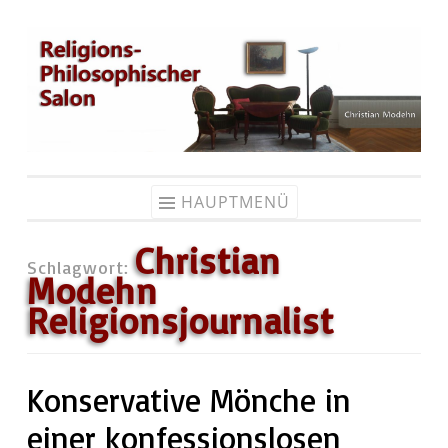
Zum
Inhalt
springen
HAUPTMENÜ
Christian
Schlagwort:
Modehn
Religionsjournalist
Konservative Mönche in
einer konfessionslosen