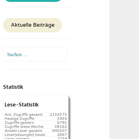
Aktuelle Beiträge
Suchen
nach:
Statistik
Lese-Statistik
Anz. Zugriffe gesamt:
2134373
Heutige Zugriffe:
3936
Zugriffe gestern:
6791
Zugriffe diese Woche:
38162
Anzahl Leser gesamt:
940307
Leser(sitzungen) heute:
2667️
Leser gestern:
2239