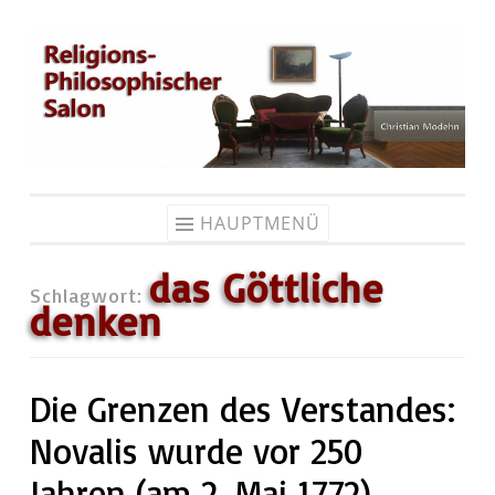
Zum
Inhalt
springen
HAUPTMENÜ
das Göttliche
Schlagwort:
denken
Die Grenzen des Verstandes:
Novalis wurde vor 250
Jahren (am 2. Mai 1772)