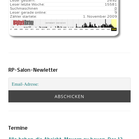
Leser gestern:
2692
Leser letzte Woche:
15581️
Suchmaschinen
0
Leser gerade online:
9
Zähler startete:
1. November 2009
RP-Salon-Newletter
Termine
Alle haben die Absicht, Mauern zu bauen. Der 13.