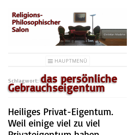
Zum
Inhalt
springen
HAUPTMENÜ
das persönliche
Schlagwort:
Gebrauchseigentum
Heiliges Privat-Eigentum.
Weil einige viel zu viel
Privateigentum haben,