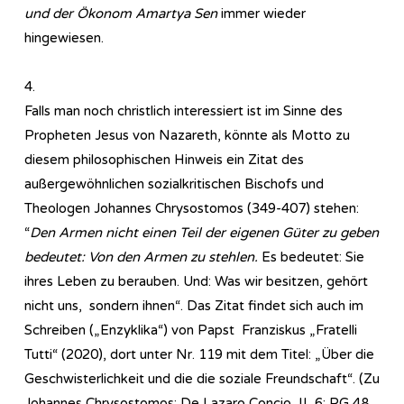
und der Ökonom Amartya Sen
immer wieder
hingewiesen.
4.
Falls man noch christlich interessiert ist im Sinne des
Propheten Jesus von Nazareth, könnte als Motto zu
diesem philosophischen Hinweis ein Zitat des
außergewöhnlichen sozialkritischen Bischofs und
Theologen Johannes Chrysostomos (349-407) stehen:
“
Den Armen nicht einen Teil der eigenen Güter zu geben
bedeutet: Von den Armen zu stehlen.
Es bedeutet: Sie
ihres Leben zu berauben. Und: Was wir besitzen, gehört
nicht uns, sondern ihnen“. Das Zitat findet sich auch im
Schreiben („Enzyklika“) von Papst Franziskus „Fratelli
Tutti“ (2020), dort unter Nr. 119 mit dem Titel: „Über die
Geschwisterlichkeit und die die soziale Freundschaft“. (Zu
Johannes Chrysostomos: De Lazaro Concio, II, 6: PG 48,