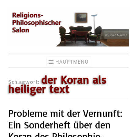
Zum
Inhalt
springen
HAUPTMENÜ
der Koran als
Schlagwort:
heiliger text
Probleme mit der Vernunft:
Ein Sonderheft über den
Koran des Philosophie-